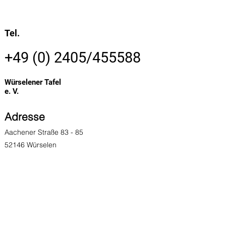
Tel.
+49 (0) 2405
/455588
Würselener Tafel
e. V.
Adresse
Aachener Straße 83 - 85
52146 Würselen​
Öffnungszeiten
Dienstag: 14:00 - 17:30 Uhr Freitag
: 14:00 -
17:30 Uhr
Impressum